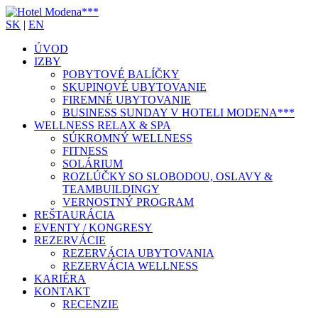
SK
|
EN
ÚVOD
IZBY
POBYTOVÉ BALÍČKY
SKUPINOVÉ UBYTOVANIE
FIREMNÉ UBYTOVANIE
BUSINESS SUNDAY V HOTELI MODENA***
WELLNESS RELAX & SPA
SÚKROMNÝ WELLNESS
FITNESS
SOLÁRIUM
ROZLÚČKY SO SLOBODOU, OSLAVY &
TEAMBUILDINGY
VERNOSTNÝ PROGRAM
REŠTAURÁCIA
EVENTY / KONGRESY
REZERVÁCIE
REZERVÁCIA UBYTOVANIA
REZERVÁCIA WELLNESS
KARIÉRA
KONTAKT
RECENZIE