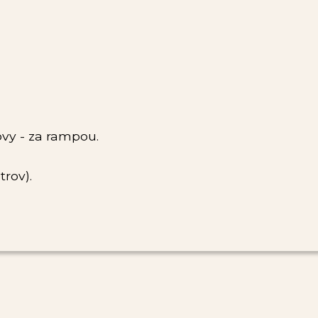
vy - za rampou.
rov).