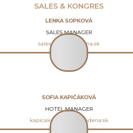
SALES & KONGRES
LENKA SOPKOVÁ
 SPA
REŠTAURÁCIA
EVENTY / KONGRESY
SALES MANAGER
sales@hotelmodena.sk
SOFIA KAPIČÁKOVÁ
HOTEL MANAGER
kapicakova@hotelmodena.sk