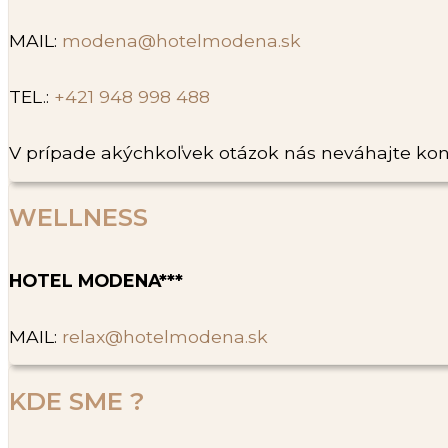
MAIL:
modena@hotelmodena.sk
TEL.:
+421 948 998 488
V prípade akýchkoľvek otázok nás neváhajte kon
WELLNESS
HOTEL MODENA***
MAIL:
relax@hotelmodena.sk
KDE SME ?