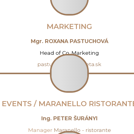
MARKETING
Mgr. ROXANA PASTUCHOVÁ
Head of Co. Marketing
pastuchova@prozeta.sk
EVENTS / MARANELLO RISTORANT
Ing. PETER ŠURÁNYI
Manager
Maranello - ristorante