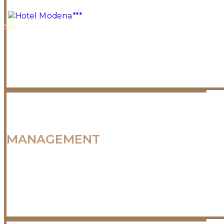
SK
|
EN
ÚVOD
IZBY
WELLNESS RELAX &
MANAGEMENT