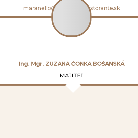
maranello@maranello-ristorante.sk
Ing. Mgr. ZUZANA ČONKA BOŠANSKÁ
MAJITEĽ