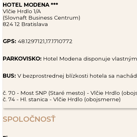
HOTEL MODENA ***
Vlčie Hrdlo 1/A
(Slovnaft Business Centrum)
824 12 Bratislava
GPS:
48.1297121,17.1710772
PARKOVISKO:
​Hotel Modena disponuje vlastným
BUS:
V bezprostrednej blízkosti hotela sa nachá
č. 70 - Most SNP (Staré mesto) - Vlčie Hrdlo (obo
č. 74 - Hl. stanica - Vlčie Hrdlo (obojsmerne)
SPOLOČNOSŤ