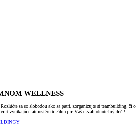
OMNOM WELLNESS
e ? Rozlúčte sa so slobodou ako sa patrí, zorganizujte si teambuilding
tvorí vynikajúcu atmosféru ideálnu pre Váš nezabudnuteľný deň !
ILDINGY