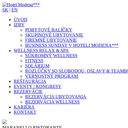
SK
|
EN
ÚVOD
IZBY
POBYTOVÉ BALÍČKY
SKUPINOVÉ UBYTOVANIE
FIREMNÉ UBYTOVANIE
BUSINESS SUNDAY V HOTELI MODENA***
WELLNESS RELAX & SPA
SÚKROMNÝ WELLNESS
FITNESS
SOLÁRIUM
ROZLÚČKY SO SLOBODOU, OSLAVY & TEAMB
VERNOSTNÝ PROGRAM
REŠTAURÁCIA
EVENTY / KONGRESY
REZERVÁCIE
REZERVÁCIA UBYTOVANIA
REZERVÁCIA WELLNESS
KARIÉRA
KONTAKT
MARANELLO RISTORANTE